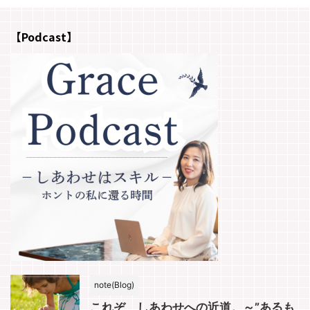
【Podcast】
note(Blog)
これぞ、しあわせへの近道。～”あるも